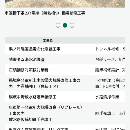
市道橋下条237号線（無名橋9）橋梁補修工事
工事名
浜ノ浦隧道長寿命化修繕工事
トンネル補修 97
読書ダム湛水池調査
台船リース、組立
石積補修対策検討業務
護岸補修設計（積
馬場島発電所土木設備大規模改修工事の
下地処理（高圧洗浄
内 内巻補強工（白萩工区）
置、PCM吹付 4.8
砺波中野放水路護岸補修工
水路清掃作業
庄東第一発電所大規模改良（リプレール）
工事の内
継手充填工 13箇
放水路仮締切継手充填工
出平ダム底質調査ボーリング工事
水中部 l=17.0m