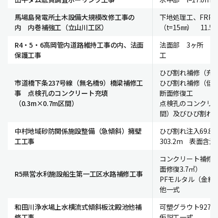
馬場島発電所土木設備大規模改修工事の
下地処理工、FRP
内 内巻補強工（立山川工区）
（t=15㎜） 11.5
R4・5・6高岡管内道路維持工事の内、法面
法面部 3ヶ所 1
保護工事
工
ひび割れ補修（充填
市道橋下条237号線（無名橋9）橋梁補修工
ひび割れ補修（低
事 点検孔のコンクリート充填
断面修復工
（0.3m×0.7m区間）
点検孔のコンクリート
間）及びひび割れ
中村地域砂防関係施設整備（急傾斜）擁壁
ひび割れ注入69.
工工事
303.2m 表面含浸
コンクリート補修工
面修復3.7㎡）
R5県営水利施設船生第一工区水路補修工事
PFモルタル（金網含）
他一式
和田川浄水場上水横流式傾斜板沈殿池他補
可塑グラウト927
修工事
仮説工一式